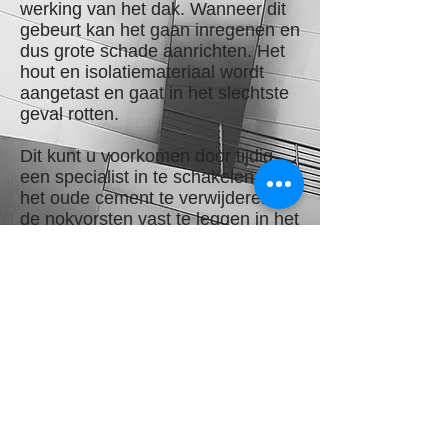
werking van het dak. Wanneer dit
gebeurt kan het gaan inregenen en
dus grote schade aanrichten. Het
hout en isolatiemateriaal wordt
aangetast en gaat in het slechtste
geval rotten.
Dit kunt u voorkomen door tijdig
een specialist in te schakelen om
het oude cement te verwijderen en
de nokvorsten vast te leggen in het
flexibele dakmortel “Flexim”.
Flexim is een elastische en
stormvaste dakmortel dat bestaat
uit het belangrijke bestanddeel
lijnolie. In Flexim zitten geen
schadelijke stoffen zoals asbest en
het is op alle soorten daken te
gebruiken.